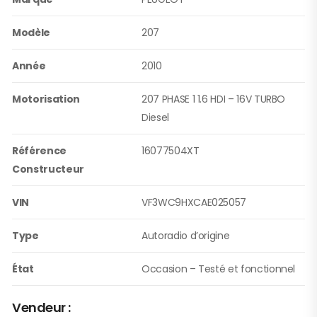
Modèle
207
Année
2010
Motorisation
207 PHASE 1 1.6 HDI – 16V TURBO
Diesel
Référence
16077504XT
Constructeur
VIN
VF3WC9HXCAE025057
Type
Autoradio d’origine
État
Occasion – Testé et fonctionnel
Vendeur :