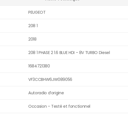
PEUGEOT
208 1
2018
208 1 PHASE 2 1.6 BLUE HDI – 8V TURBO Diesel
1684721380
VF3CCBHW6JW089056
Autoradio d’origine
Occasion – Testé et fonctionnel