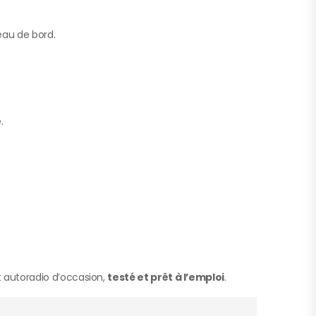
leau de bord.
.
 autoradio d’occasion,
testé et prêt à l’emploi
.