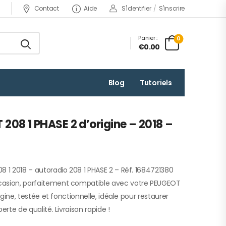
Contact
Aide
S'identifier
/
S'inscrire
Panier :
0
€0.00
Blog
Tutoriels
208 1 PHASE 2 d’origine – 2018 –
8 1 2018 – autoradio 208 1 PHASE 2 – Réf. 1684721380
casion, parfaitement compatible avec votre PEUGEOT
rigine, testée et fonctionnelle, idéale pour restaurer
erte de qualité. Livraison rapide !