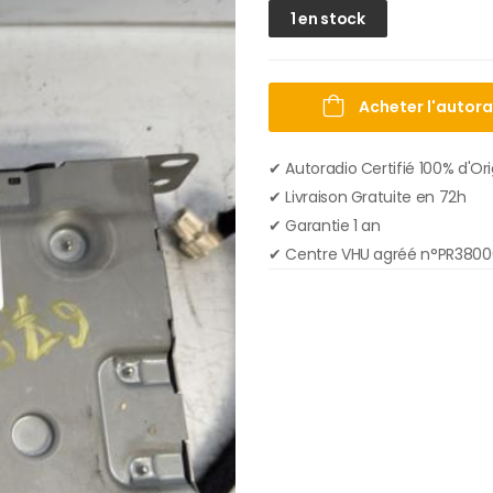
1 en stock
Acheter l'autor
✔ Autoradio Certifié 100% d'Or
✔︎ Livraison Gratuite en 72h
✔︎ Garantie 1 an
✔︎ Centre VHU agréé n°PR380