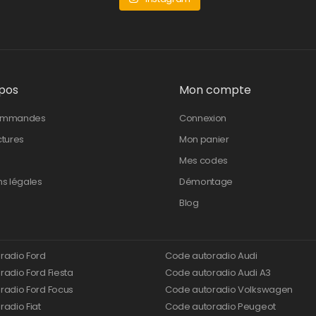
pos
Mon compte
ommandes
Connexion
ctures
Mon panier
Mes codes
ns légales
Démontage
Blog
radio Ford
Code autoradio Audi
adio Ford Fiesta
Code autoradio Audi A3
radio Ford Focus
Code autoradio Volkswagen
adio Fiat
Code autoradio Peugeot