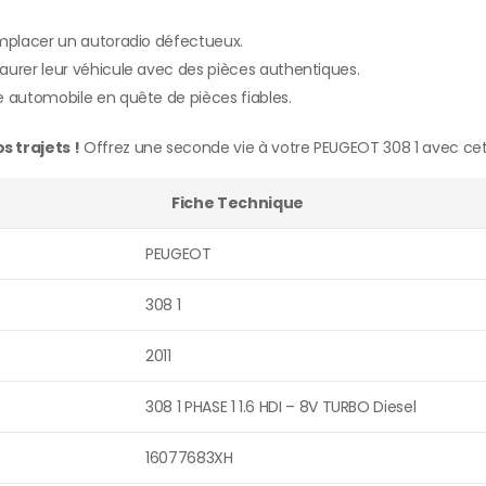
emplacer un autoradio défectueux.
aurer leur véhicule avec des pièces authentiques.
e automobile en quête de pièces fiables.
 trajets !
Offrez une seconde vie à votre PEUGEOT 308 1 avec cet
Fiche Technique
PEUGEOT
308 1
2011
308 1 PHASE 1 1.6 HDI – 8V TURBO Diesel
16077683XH