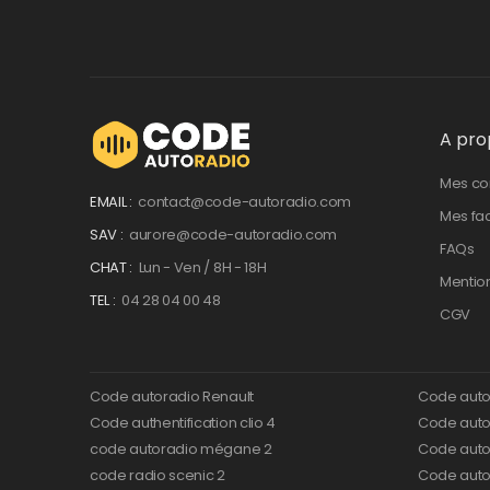
A pro
Mes c
EMAIL :
contact@code-autoradio.com
Mes fa
SAV :
aurore@code-autoradio.com
FAQs
CHAT :
Lun - Ven / 8H - 18H
Mentio
TEL :
04 28 04 00 48
CGV
Code autoradio Renault
Code auto
Code authentification clio 4
Code autor
code autoradio mégane 2
Code auto
code radio scenic 2
Code autor