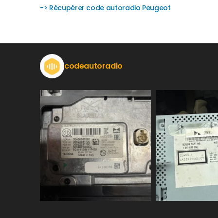
-> Récupérer code autoradio Peugeot
codeautoradio