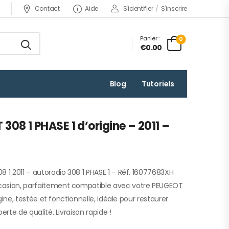
Contact
Aide
S'identifier
/
S'inscrire
Panier :
0
€0.00
Blog
Tutoriels
08 1 PHASE 1 d’origine – 2011 –
8 1 2011 – autoradio 308 1 PHASE 1 – Réf. 16077683XH
casion, parfaitement compatible avec votre PEUGEOT
rigine, testée et fonctionnelle, idéale pour restaurer
erte de qualité. Livraison rapide !