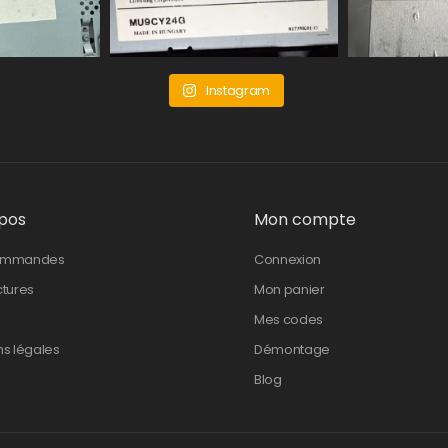
Instagram
pos
Mon compte
ommandes
Connexion
ctures
Mon panier
Mes codes
ns légales
Démontage
Blog