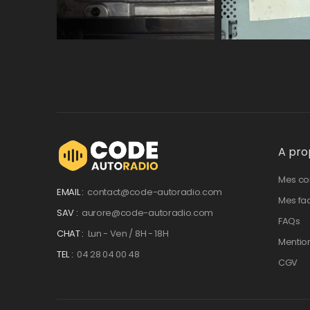
A pro
Mes c
EMAIL :
contact@code-autoradio.com
Mes fa
SAV :
aurore@code-autoradio.com
FAQs
CHAT :
Lun - Ven / 8H - 18H
Mentio
TEL :
04 28 04 00 48
CGV