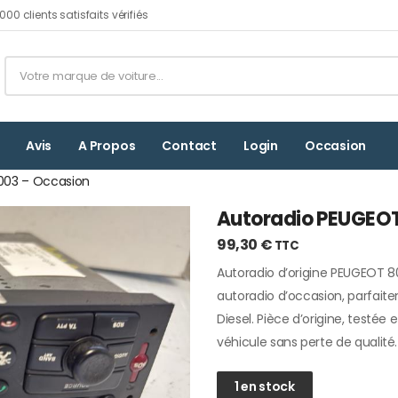
00 clients satisfaits vérifiés
Avis
A Propos
Contact
Login
Occasion
2003 – Occasion
Autoradio PEUGEOT
99,30
€
TTC
Autoradio d’origine PEUGEOT 8
autoradio d’occasion, parfai
Diesel. Pièce d’origine, testée 
véhicule sans perte de qualité. 
1 en stock