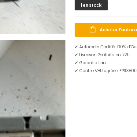
1 en stock
Acheter l'autor
✔ Autoradio Certifié 100% d'Or
✔︎ Livraison Gratuite en 72h
✔︎ Garantie 1 an
✔︎ Centre VHU agréé n°PR380