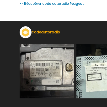
-> Récupérer code autoradio Peugeot
codeautoradio