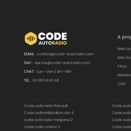
A pro
Mes c
EMAIL :
contact@code-autoradio.com
Mes fa
SAV :
aurore@code-autoradio.com
FAQs
CHAT :
Lun - Ven / 8H - 18H
Mentio
TEL :
04 28 04 00 48
CGV
Code autoradio Renault
Code auto
Code authentification clio 4
Code autor
code autoradio mégane 2
Code auto
code radio scenic 2
Code autor