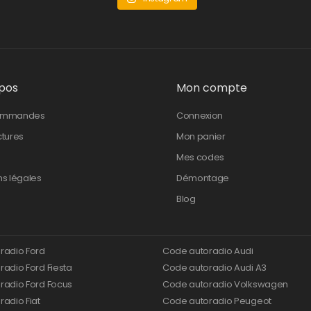
pos
Mon compte
ommandes
Connexion
ctures
Mon panier
Mes codes
ns légales
Démontage
Blog
radio Ford
Code autoradio Audi
adio Ford Fiesta
Code autoradio Audi A3
radio Ford Focus
Code autoradio Volkswagen
adio Fiat
Code autoradio Peugeot