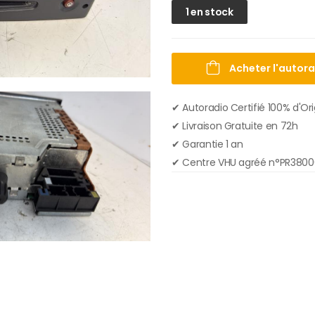
1 en stock
Acheter l'autor
✔ Autoradio Certifié 100% d'Or
✔︎ Livraison Gratuite en 72h
✔︎ Garantie 1 an
✔︎ Centre VHU agréé n°PR380