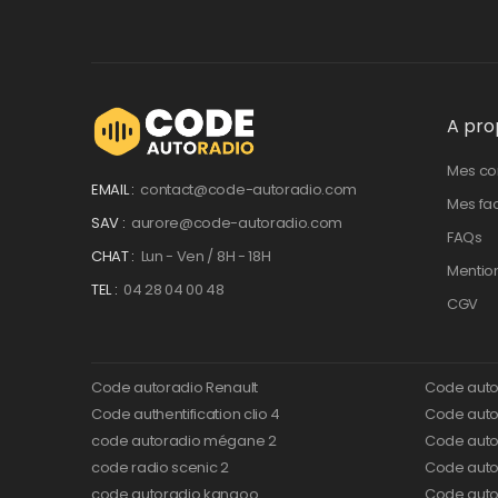
A pro
Mes c
EMAIL :
contact@code-autoradio.com
Mes fa
SAV :
aurore@code-autoradio.com
FAQs
CHAT :
Lun - Ven / 8H - 18H
Mentio
TEL :
04 28 04 00 48
CGV
Code autoradio Renault
Code auto
Code authentification clio 4
Code autor
code autoradio mégane 2
Code auto
code radio scenic 2
Code autor
code autoradio kangoo
Code auto