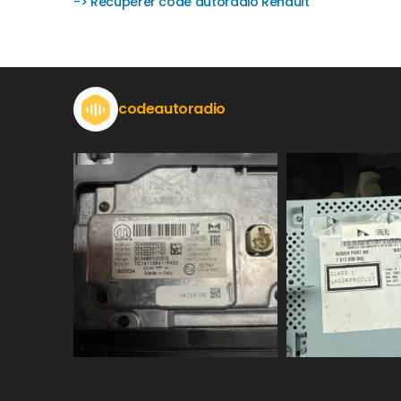
-> Récupérer code autoradio Renault
codeautoradio