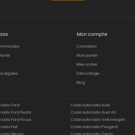
pos
Mon compte
ommandes
Connexion
ctures
Mon panier
Mes codes
ns légales
Démontage
Blog
radio Ford
Code autoradio Audi
adio Ford Fiesta
Code autoradio Audi A3
radio Ford Focus
Code autoradio Volkswagen
adio Fiat
Code autoradio Peugeot
radio Nissan
Code autoradio Dacia