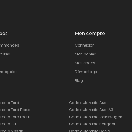
pos
Mon compte
ommandes
Connexion
ctures
Mon panier
Mes codes
ns légales
Démontage
Blog
radio Ford
Code autoradio Audi
adio Ford Fiesta
Code autoradio Audi A3
radio Ford Focus
Code autoradio Volkswagen
adio Fiat
Code autoradio Peugeot
radio Nissan
Code autoradio Dacia