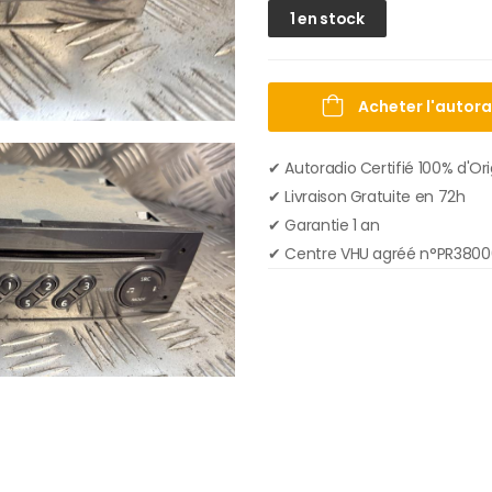
1 en stock
Acheter l'autor
✔ Autoradio Certifié 100% d'Or
✔︎ Livraison Gratuite en 72h
✔︎ Garantie 1 an
✔︎ Centre VHU agréé n°PR380