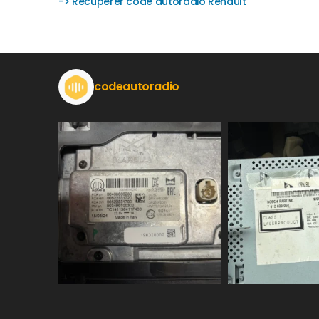
-> Récupérer code autoradio Renault
codeautoradio