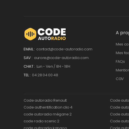
A pro
Mes c
EMAIL :
contact@code-autoradio.com
Mes fa
SAV :
aurore@code-autoradio.com
FAQs
CHAT :
Lun - Ven / 8H - 18H
Mentio
TEL :
04 28 04 00 48
CGV
Code autoradio Renault
Code auto
Code authentification clio 4
Code autor
code autoradio mégane 2
Code auto
code radio scenic 2
Code autor
code autoradio kangoo
Code auto