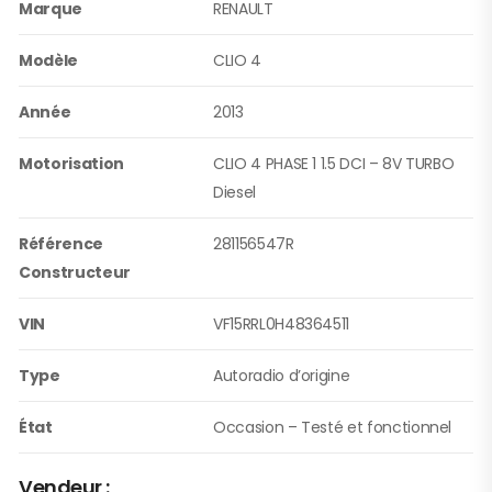
Marque
RENAULT
Modèle
CLIO 4
Année
2013
Motorisation
CLIO 4 PHASE 1 1.5 DCI – 8V TURBO
Diesel
Référence
281156547R
Constructeur
VIN
VF15RRL0H48364511
Type
Autoradio d’origine
État
Occasion – Testé et fonctionnel
Vendeur :