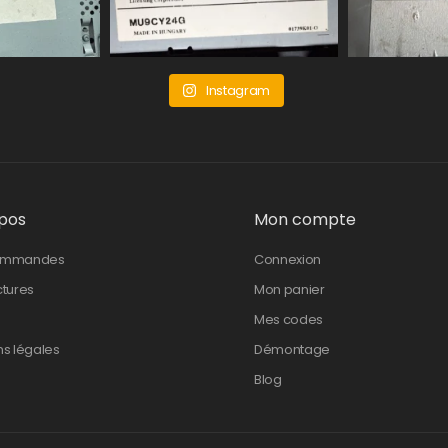
Instagram
pos
Mon compte
ommandes
Connexion
ctures
Mon panier
Mes codes
ns légales
Démontage
Blog