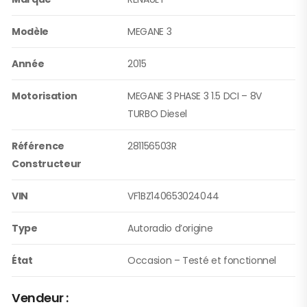
Modèle
MEGANE 3
Année
2015
Motorisation
MEGANE 3 PHASE 3 1.5 DCI – 8V
TURBO Diesel
Référence
281156503R
Constructeur
VIN
VF1BZ140653024044
Type
Autoradio d’origine
État
Occasion – Testé et fonctionnel
Vendeur :