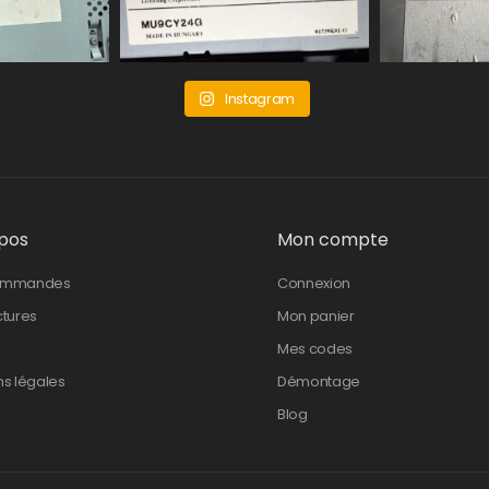
Instagram
pos
Mon compte
ommandes
Connexion
ctures
Mon panier
Mes codes
ns légales
Démontage
Blog