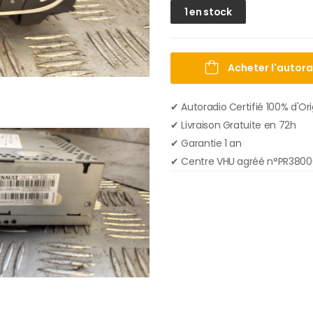
1 en stock
Acheter l'autor
✔ Autoradio Certifié 100% d'Or
✔︎ Livraison Gratuite en 72h
✔︎ Garantie 1 an
✔︎ Centre VHU agréé n°PR380