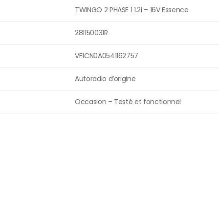
TWINGO 2 PHASE 1 1.2i – 16V Essence
281150031R
VF1CN0A0541162757
Autoradio d’origine
Occasion – Testé et fonctionnel