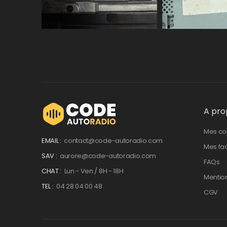
A pro
Mes c
EMAIL :
contact@code-autoradio.com
Mes fa
SAV :
aurore@code-autoradio.com
FAQs
CHAT :
Lun - Ven / 8H - 18H
Mentio
TEL :
04 28 04 00 48
CGV