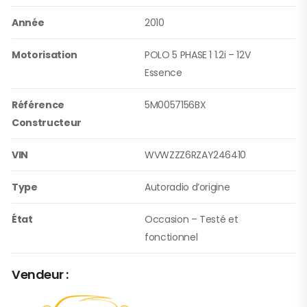
Année
2010
Motorisation
POLO 5 PHASE 1 1.2i – 12V
Essence
Référence
5M0057156BX
Constructeur
VIN
WVWZZZ6RZAY246410
Type
Autoradio d’origine
État
Occasion – Testé et
fonctionnel
Vendeur :