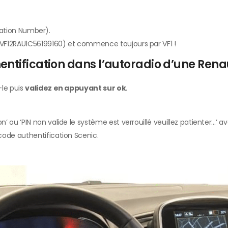
ication Number).
:VF12RAU1C56199160) et commence toujours par VF1 !
ntification dans l’autoradio d’une Renau
-le puis
validez en appuyant sur ok
.
on’ ou ‘PIN non valide le système est verrouillé veuillez patienter…’
 code authentification Scenic.