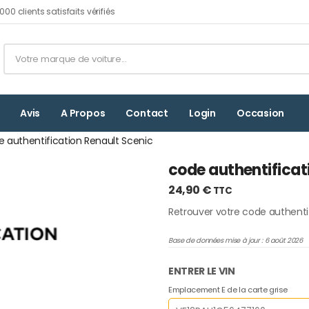
00 clients satisfaits vérifiés
Avis
A Propos
Contact
Login
Occasion
 authentification Renault Scenic
code authentificat
24,90
€
TTC
Retrouver votre code authenti
Base de données mise à jour : 6 août 2026
ENTRER LE VIN
Emplacement E de la carte grise