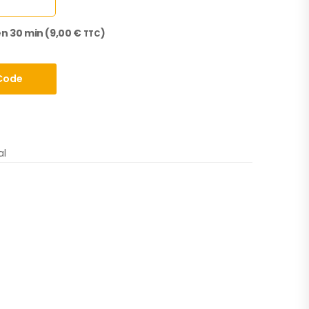
n 30 min (
9,00
€
)
TTC
Code
al