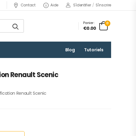
Contact
Aide
S'identifier
/
S'inscrire
Panier :
0
€0.00
Blog
Tutoriels
ion Renault Scenic
fication Renault Scenic