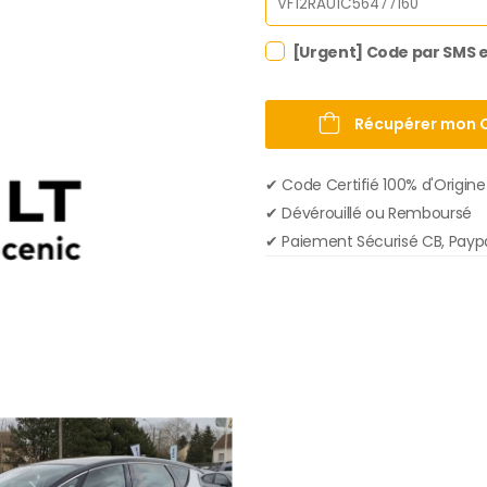
[Urgent] Code par SMS e
Récupérer mon 
✔︎ Code Certifié 100% d'Origine
✔︎ Dévérouillé ou Remboursé
✔︎ Paiement Sécurisé CB, Payp