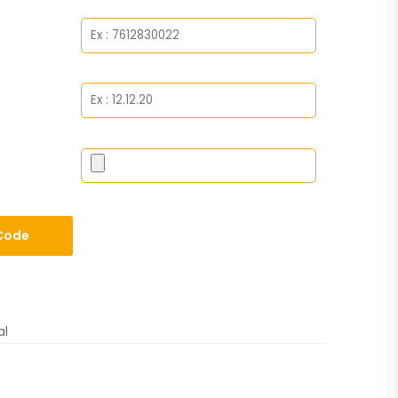
Code
al