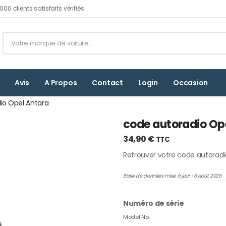
00 clients satisfaits vérifiés
Avis
A Propos
Contact
Login
Occasion
io Opel Antara
code autoradio Op
34,90
€
TTC
Retrouver votre code autoradi
Base de données mise à jour : 6 août 2026
Numéro de série
Model No.