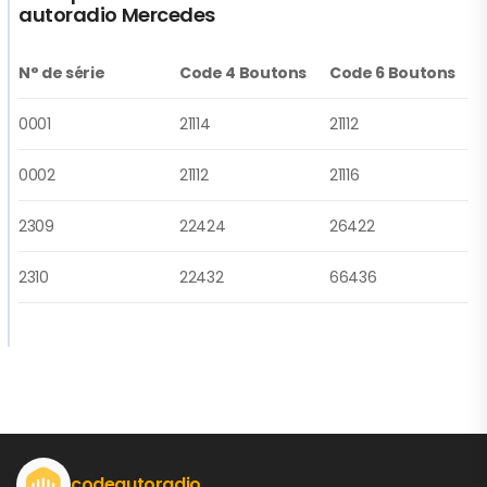
autoradio Mercedes
N° de série
Code 4 Boutons
Code 6 Boutons
0001
21114
21112
0002
21112
21116
2309
22424
26422
2310
22432
66436
codeautoradio