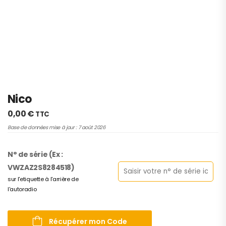
Nico
0,00
€
TTC
Base de données mise à jour : 7 août 2026
N° de série (Ex :
VWZAZ2S8284518)
sur l'etiquette à l'arrière de
l'autoradio
Récupérer mon Code