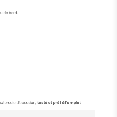
au de bord.
.
autoradio d’occasion,
testé et prêt à l’emploi
.