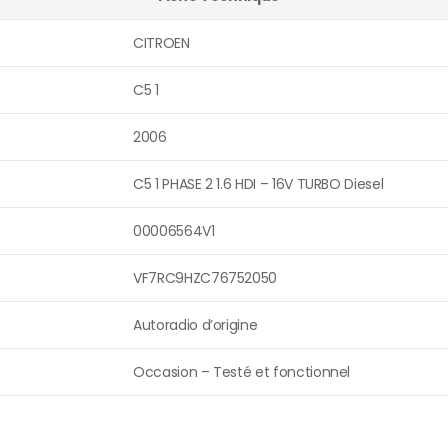
CITROEN
C5 1
2006
C5 1 PHASE 2 1.6 HDI – 16V TURBO Diesel
00006564V1
VF7RC9HZC76752050
Autoradio d’origine
Occasion – Testé et fonctionnel