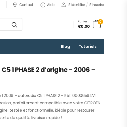
Contact
Aide
S'identifier
/
S'inscrire
Panier :
0
€0.00
Blog
Tutoriels
C5 1 PHASE 2 d’origine – 2006 –
 1 2006 – autoradio C5 1 PHASE 2 – Réf. 00006564V1
casion, parfaitement compatible avec votre CITROEN
igine, testée et fonctionnelle, idéale pour restaurer
erte de qualité. Livraison rapide !