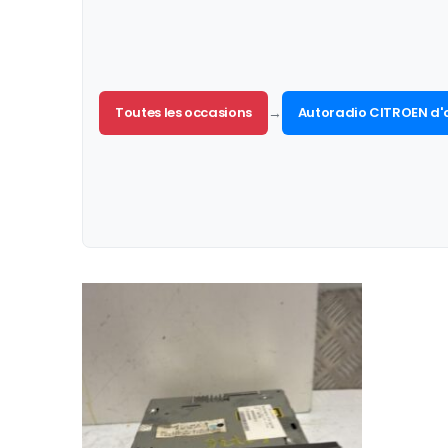
Toutes les occasions
→
Autoradio CITROEN d'