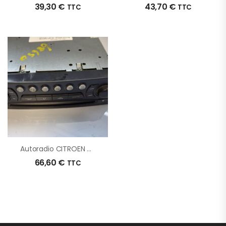
39,30
€
43,70
€
TTC
TTC
Autoradio CITROEN C4 1 PHASE 1 COUPE D’origine – 2006 – Occasion
66,60
€
TTC