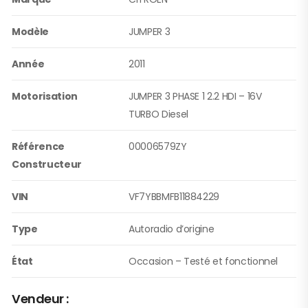
Modèle
JUMPER 3
Année
2011
Motorisation
JUMPER 3 PHASE 1 2.2 HDI – 16V
TURBO Diesel
Référence
00006579ZY
Constructeur
VIN
VF7YBBMFB11884229
Type
Autoradio d’origine
État
Occasion – Testé et fonctionnel
Vendeur :