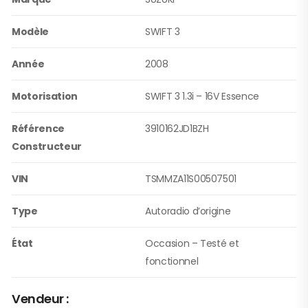
Modèle
SWIFT 3
Année
2008
Motorisation
SWIFT 3 1.3i – 16V Essence
Référence
3910162JD1BZH
Constructeur
VIN
TSMMZA11S00507501
Type
Autoradio d’origine
État
Occasion – Testé et
fonctionnel
Vendeur :