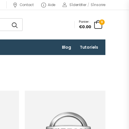
Contact
Aide
S'identifier
/
S'inscrire
Panier :
0
€0.00
Blog
Tutoriels