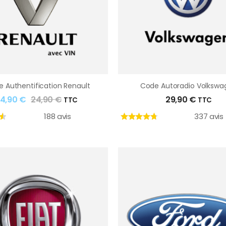
 Authentification Renault
Code Autoradio Volkswa
14,90
€
24,90
€
29,90
€
TTC
TTC
188 avis
337 avis