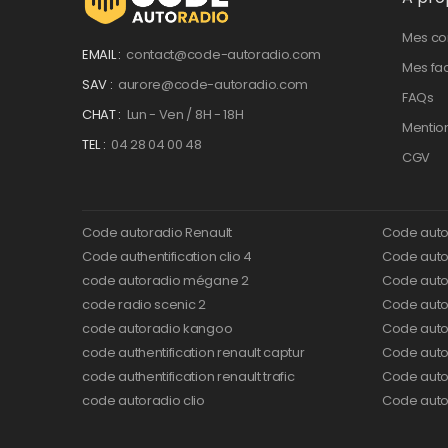
Mes c
EMAIL :
contact@code-autoradio.com
Mes fa
SAV :
aurore@code-autoradio.com
FAQs
CHAT :
Lun - Ven / 8H - 18H
Mentio
TEL :
04 28 04 00 48
CGV
Code autoradio Renault
Code auto
Code authentification clio 4
Code autor
code autoradio mégane 2
Code auto
code radio scenic 2
Code autor
code autoradio kangoo
Code auto
code authentification renault captur
Code auto
code authentification renault trafic
Code auto
code autoradio clio
Code auto