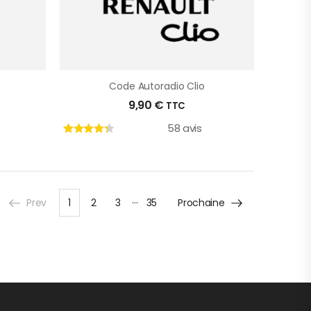
Code Autoradio Clio
9,90
€
TTC
58 avis
…
Prev
1
2
3
35
Prochaine