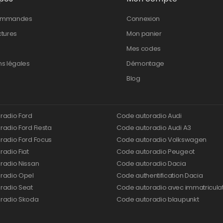
ommandes
Connexion
ctures
Mon panier
Mes codes
ns légales
Démontage
Blog
radio Ford
Code autoradio Audi
adio Ford Fiesta
Code autoradio Audi A3
radio Ford Focus
Code autoradio Volkswagen
adio Fiat
Code autoradio Peugeot
radio Nissan
Code autoradio Dacia
radio Opel
Code authentification Dacia
radio Seat
Code autoradio avec immatricula
radio Skoda
Code autoradio blaupunkt