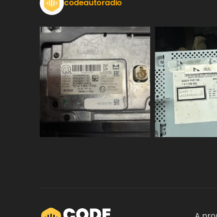
codeautoradio
A pro