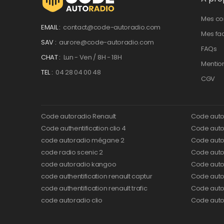
Mes c
EMAIL :
contact@code-autoradio.com
Mes fa
SAV :
aurore@code-autoradio.com
FAQs
CHAT :
Lun - Ven / 8H - 18H
Mentio
TEL :
04 28 04 00 48
CGV
Code autoradio Renault
Code auto
Code authentification clio 4
Code autor
code autoradio mégane 2
Code auto
code radio scenic 2
Code autor
code autoradio kangoo
Code auto
code authentification renault captur
Code auto
code authentification renault trafic
Code auto
code autoradio clio
Code auto