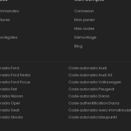
ommandes
Connexion
ctures
Mon panier
Mes codes
ns légales
Démontage
Blog
radio Ford
Code autoradio Audi
adio Ford Fiesta
Code autoradio Audi A3
radio Ford Focus
Code autoradio Volkswagen
adio Fiat
Code autoradio Peugeot
radio Nissan
Code autoradio Dacia
radio Opel
Code authentification Dacia
radio Seat
Code autoradio avec immatricula
radio Skoda
Code autoradio blaupunkt