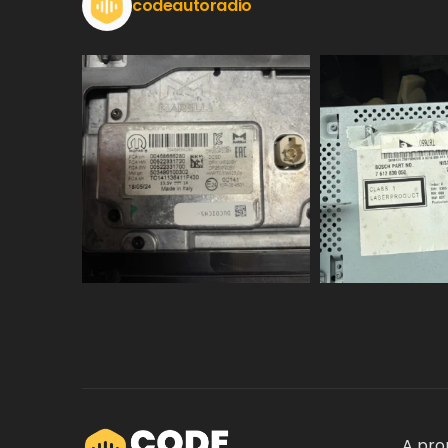
codeautoradio
A pro