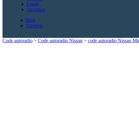
Login
Occasion
Blog
Tutoriels
Code autoradio
>
Code autoradio Nissan
>
code autoradio Nissan Mi