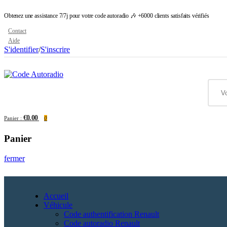
Obtenez une assistance 7/7j pour votre code autoradio 🎶 +6000 clients satisfaits vérifiés
Contact
Aide
S'identifier
/
S'inscrire
€0.00
Panier :
0
Panier
fermer
Accueil
Véhicule
Code authentification Renault
Code autoradio Renault