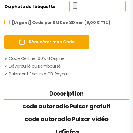
Ou photo de l'étiquette
[Urgent] Code par SMS en 30 min (
9,00
€
)
TTC
Récupérer mon Code
✔︎ Code Certifié 100% d'Origine
✔︎ Dévérouillé ou Remboursé
✔︎ Paiement Sécurisé CB, Paypal
Description
code autoradio Pulsar gratuit
code autoradio Pulsar vidéo
+ d'infos