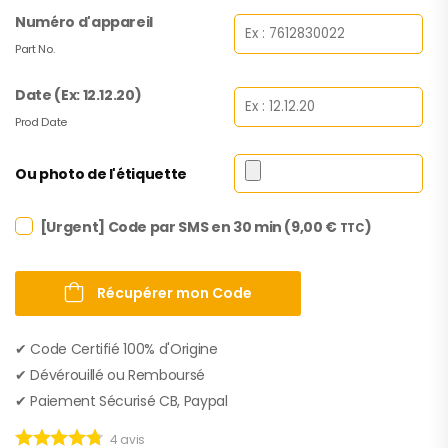
Numéro d'appareil
Part No.
Date (Ex: 12.12.20)
Prod Date
Ou photo de l'étiquette
[Urgent] Code par SMS en 30 min (
9,00
€
)
TTC
Récupérer mon Code
✔︎ Code Certifié 100% d'Origine
✔︎ Dévérouillé ou Remboursé
✔︎ Paiement Sécurisé CB, Paypal
4
avis