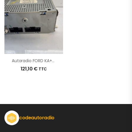
Autoradio FORD KA+ D’origine – 2017 – Occasion
121,10
€
TTC
codeautoradio