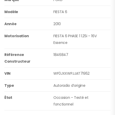
Modèle
FIESTA 6
Année
2010
Motorisation
FIESTA 6 PHASE 1 1.25i – 16V
Essence
Référence
1846847
Constructeur
VIN
WF0JXXWPJJAT71952
Type
Autoradio d’origine
État
Occasion – Testé et
fonctionnel