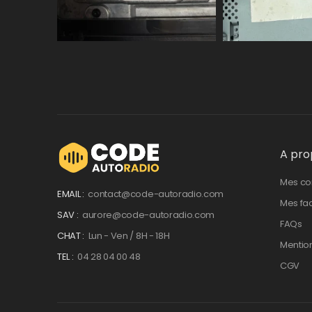
A pro
Mes c
EMAIL :
contact@code-autoradio.com
Mes fa
SAV :
aurore@code-autoradio.com
FAQs
CHAT :
Lun - Ven / 8H - 18H
Mentio
TEL :
04 28 04 00 48
CGV