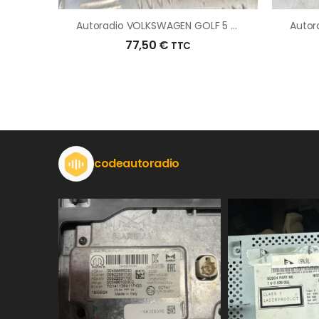
Autoradio VOLKSWAGEN GOLF 5 BREAK D’origine – 2009 – Occasion
77,50
€
TTC
codeautoradio