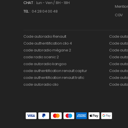
CHAT :
Lun - Ven / 8H - 18H
Mentio
TEL :
04 28 04 00 48
CGV
Code autoradio Renault
Code auto
Code authentification clio 4
Code autor
code autoradio mégane 2
Code auto
code radio scenic 2
Code autor
code autoradio kangoo
Code auto
code authentification renault captur
Code auto
code authentification renault trafic
Code auto
code autoradio clio
Code auto