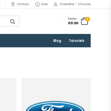
Contact
Aide
S'identifier
/
S'inscrire
Panier :
0
€0.00
Blog
Tutoriels