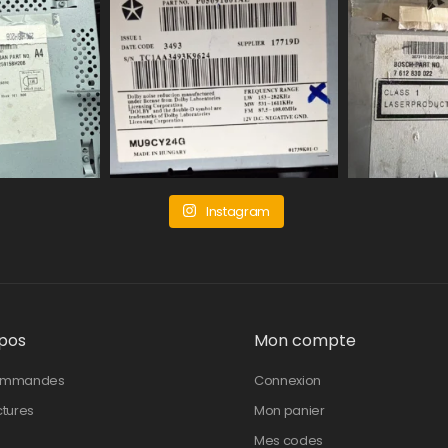
Instagram
pos
Mon compte
ommandes
Connexion
ctures
Mon panier
Mes codes