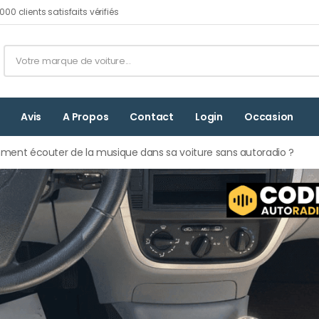
00 clients satisfaits vérifiés
Avis
A Propos
Contact
Login
Occasion
ent écouter de la musique dans sa voiture sans autoradio ?