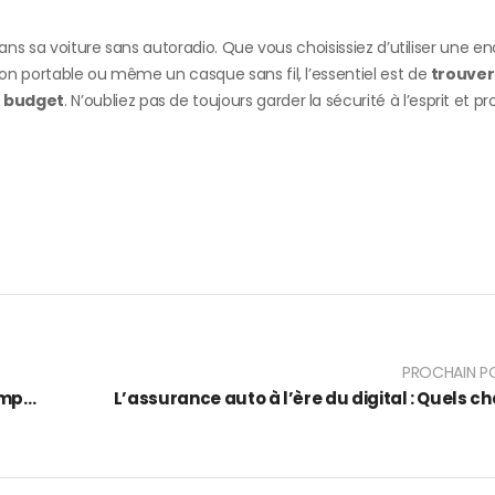
ans sa voiture sans autoradio. Que vous choisissiez d’utiliser une e
on portable ou même un casque sans fil, l’essentiel est de
trouver
e budget
. N’oubliez pas de toujours garder la sécurité à l’esprit et pr
PROCHAIN P
L’évolution des voitures de F1 a-t-elle un impact sur nos voitures ?