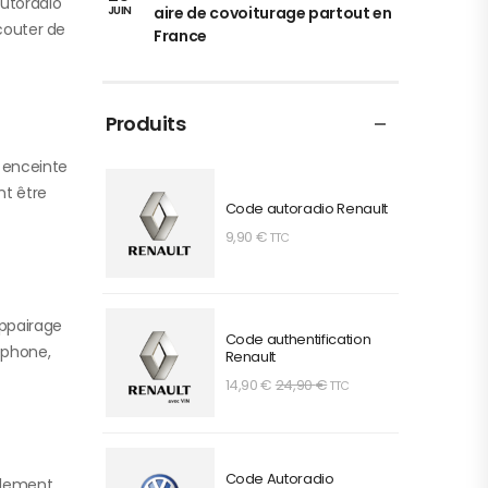
autoradio
aire de covoiturage partout en
JUIN
écouter de
France
Produits
e enceinte
ent être
Code autoradio Renault
9,90
€
TTC
appairage
Code authentification
éphone,
Renault
14,90
€
24,90
€
TTC
Code Autoradio
plement