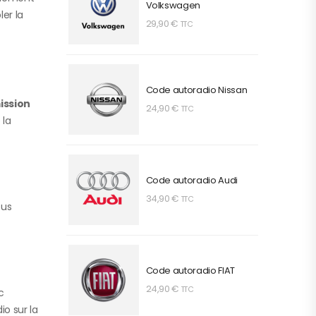
Volkswagen
er la
29,90
€
TTC
Code autoradio Nissan
ission
24,90
€
TTC
 la
Code autoradio Audi
34,90
€
TTC
ous
Code autoradio FIAT
24,90
€
TTC
c
io sur la