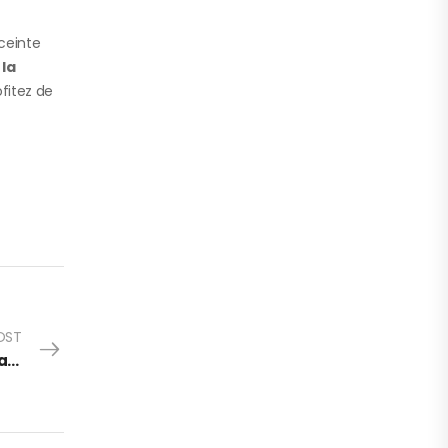
nceinte
 la
ofitez de
OST
L’assurance auto à l’ère du digital : Quels changements pour nous, conducteurs ?