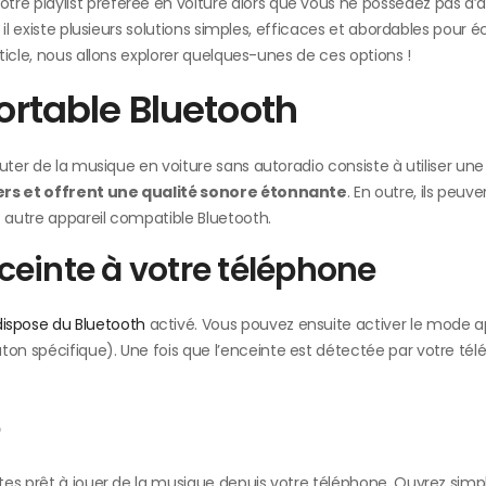
e playlist préférée en voiture alors que vous ne possédez pas d’
il existe plusieurs solutions simples, efficaces et abordables pour 
icle, nous allons explorer quelques-unes de ces options !
portable Bluetooth
uter de la musique en voiture sans autoradio consiste à utiliser un
rs et offrent une qualité sonore étonnante
. En outre, ils peuv
 autre appareil compatible Bluetooth.
einte à votre téléphone
ispose du Bluetooth
activé. Vous pouvez ensuite activer le mode 
n spécifique). Une fois que l’enceinte est détectée par votre tél
e
tes prêt à jouer de la musique depuis votre téléphone. Ouvrez sim