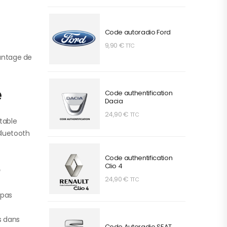
Code autoradio Ford
9,90
€
TTC
vantage de
e
Code authentification
Dacia
24,90
€
TTC
table
Bluetooth
Code authentification
e
Clio 4
24,90
€
TTC
 pas
s dans
Code Autoradio SEAT