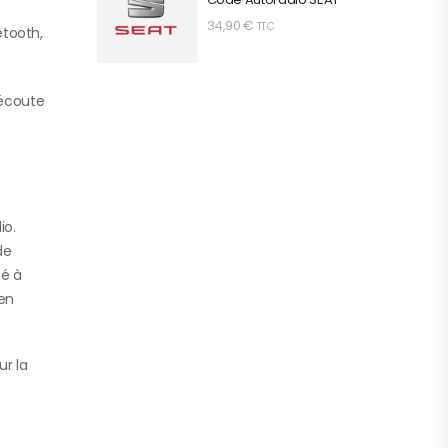
34,90
€
TTC
etooth,
’écoute
io.
de
té à
 en
ur la