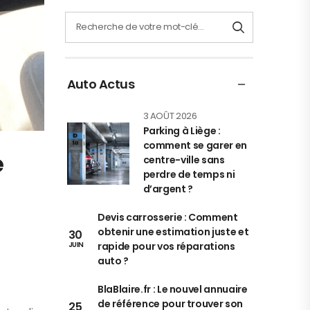
Auto Actus
3 AOÛT 2026
Parking à Liège :
comment se garer en
e
centre-ville sans
perdre de temps ni
d’argent ?
Devis carrosserie : Comment
obtenir une estimation juste et
30
rapide pour vos réparations
JUIN
auto ?
BlaBlaire.fr : Le nouvel annuaire
de référence pour trouver son
25