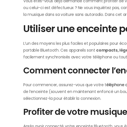
Vous êtes-vous déjà demandé comment profiter de votr
ou celui-ci est défectueux ? Ne vous inquiétez pas, car 
la musique dans sa voiture sans autoradio. Dans cet art
Utiliser une enceinte 
L’un des moyens les plus faciles et populaires pour éco
portable Bluetooth. Ces appareils sont
compacts, lége
facilement synchronisés avec votre téléphone ou tout
Comment connecter l’enc
Pour commencer, assurez-vous que votre t
éléphone d
de l’enceinte (souvent en maintenant enfoncé un bouto
sélectionnez-la pour établir la connexion.
Profiter de votre musiqu
Après avoir connecté votre enceinte Bluetooth, vous ê