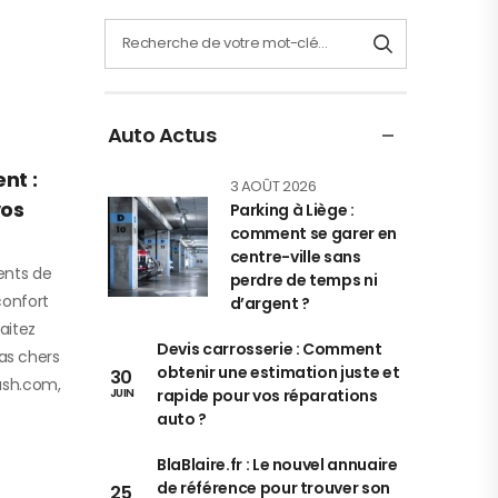
Auto Actus
nt :
3 AOÛT 2026
vos
Parking à Liège :
comment se garer en
centre-ville sans
ents de
perdre de temps ni
confort
d’argent ?
aitez
Devis carrosserie : Comment
as chers
obtenir une estimation juste et
30
cash.com,
rapide pour vos réparations
JUIN
auto ?
BlaBlaire.fr : Le nouvel annuaire
de référence pour trouver son
25