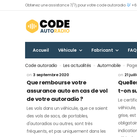
Obtenez une assistance 7/7j pour votre code autoradio
+60
Accueil
Véhicule
Fabricant
FAQ
Code autoradio
»
Les actualités
»
Automobile
»
Page
3 septembre 2020
21 juil
Que rembourse votre
Quelle
assurance auto en cas de vol
t-on su
de votre autoradio ?
Le certif
véhicule
Les vols dans un véhicule, que ce soient
grise, es
des vols de sacs, de portables,
obligatoi
d'autoradios ou autres, sont très
indicatio
fréquents, et pas uniquement dans les