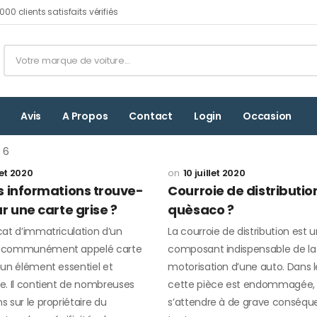
00 clients satisfaits vérifiés
Avis
A Propos
Contact
Login
Occasion
 6
let 2020
10 juillet 2020
s informations trouve-
Courroie de distributio
r une carte grise ?
quèsaco ?
icat d’immatriculation d’un
La courroie de distribution est 
, communément appelé carte
composant indispensable de la
t un élément essentiel et
motorisation d’une auto. Dans 
re. Il contient de nombreuses
cette pièce est endommagée, i
ns sur le propriétaire du
s’attendre à de grave conséqu