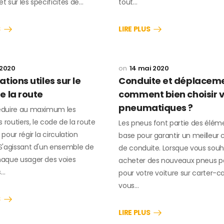
et sur les spécificités de…
tout…
S
LIRE PLUS
 2020
14 mai 2020
tions utiles sur le
Conduite et déplaceme
e la route
comment bien choisir 
pneumatiques ?
réduire au maximum les
 routiers, le code de la route
Les pneus font partie des élém
 pour régir la circulation
base pour garantir un meilleur 
 S'agissant d'un ensemble de
de conduite. Lorsque vous souh
chaque usager des voies
acheter des nouveaux pneus p
s…
pour votre voiture sur carter-
vous…
S
LIRE PLUS