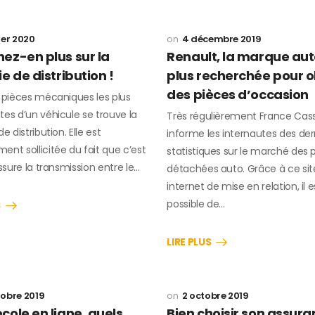
ier 2020
4 décembre 2019
ez-en plus sur la
Renault, la marque aut
e de distribution !
plus recherchée pour o
des pièces d’occasion
s pièces mécaniques les plus
es d’un véhicule se trouve la
Très régulièrement France Cas
e distribution. Elle est
informe les internautes des der
nt sollicitée du fait que c’est
statistiques sur le marché des 
assure la transmission entre le…
détachées auto. Grâce à ce sit
internet de mise en relation, il e
possible de…
S
LIRE PLUS
tobre 2019
2 octobre 2019
cole en ligne, quels
Bien choisir son assur