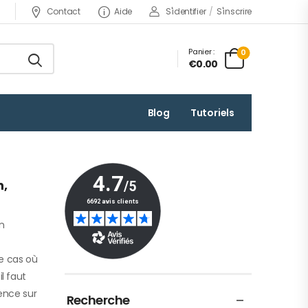
Contact
Aide
S'identifier
/
S'inscrire
Panier :
0
€0.00
Blog
Tutoriels
n,
un
le cas où
l faut
ence sur
Recherche