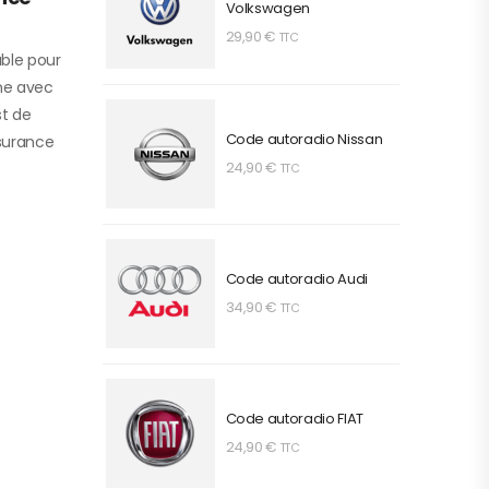
Volkswagen
29,90
€
TTC
able pour
me avec
st de
Code autoradio Nissan
ssurance
24,90
€
TTC
Code autoradio Audi
34,90
€
TTC
Code autoradio FIAT
24,90
€
TTC