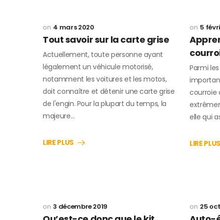
4 mars 2020
5 févr
Tout savoir sur la carte grise
Appren
courroi
Actuellement, toute personne ayant
légalement un véhicule motorisé,
Parmi le
notamment les voitures et les motos,
important
doit connaître et détenir une carte grise
courroie d
de l'engin. Pour la plupart du temps, la
extrêmeme
majeure…
elle qui 
LIRE PLUS
LIRE PLU
3 décembre 2019
25 oc
Qu’est-ce donc que le kit
Auto-é