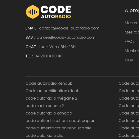
A pro
Mes c
EMAIL :
contact@code-autoradio.com
Mes fa
SAV :
aurore@code-autoradio.com
FAQs
CHAT :
Lun - Ven / 8H - 18H
Mentio
TEL :
04 28 04 00 48
CGV
Code autoradio Renault
Code auto
Code authentification clio 4
Code autor
code autoradio mégane 2
Code auto
code radio scenic 2
Code autor
code autoradio kangoo
Code auto
code authentification renault captur
Code auto
code authentification renault trafic
Code auto
code autoradio clio
Code auto