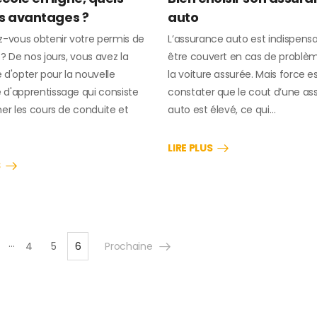
es avantages ?
auto
z-vous obtenir votre permis de
L’assurance auto est indispens
? De nos jours, vous avez la
être couvert en cas de problè
té d'opter pour la nouvelle
la voiture assurée. Mais force e
d'apprentissage qui consiste
constater que le cout d’une a
er les cours de conduite et
auto est élevé, ce qui…
LIRE PLUS
S
…
4
5
6
Prochaine