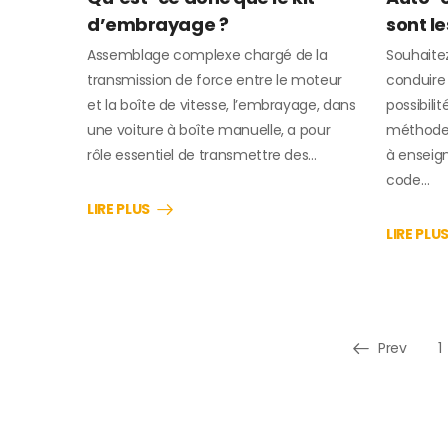
d’embrayage ?
sont l
Assemblage complexe chargé de la
Souhaite
transmission de force entre le moteur
conduire 
et la boîte de vitesse, l’embrayage, dans
possibili
une voiture à boîte manuelle, a pour
méthode 
rôle essentiel de transmettre des…
à enseign
code…
LIRE PLUS
LIRE PLU
Prev
1