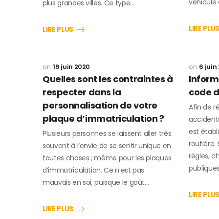
véhicule 
plus grandes villes. Ce type…
LIRE PLU
LIRE PLUS
19 juin 2020
6 juin
Quelles sont les contraintes à
Informa
respecter dans la
code d
personnalisation de votre
Afin de 
plaque d’immatriculation ?
accidents
est établi
Plusieurs personnes se laissent aller très
routière.
souvent à l’envie de se sentir unique en
règles, 
toutes choses ; même pour les plaques
publique
d’immatriculation. Ce n’est pas
mauvais en soi, puisque le goût…
LIRE PLU
LIRE PLUS