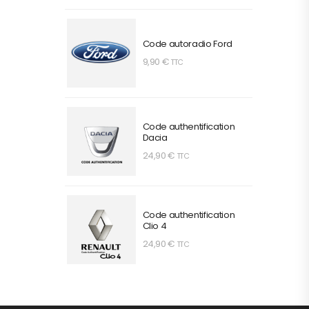
Code autoradio Ford
9,90
€
TTC
Code authentification
Dacia
24,90
€
TTC
Code authentification
Clio 4
24,90
€
TTC
Code Autoradio SEAT