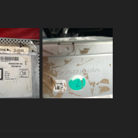
34,90
€
TTC