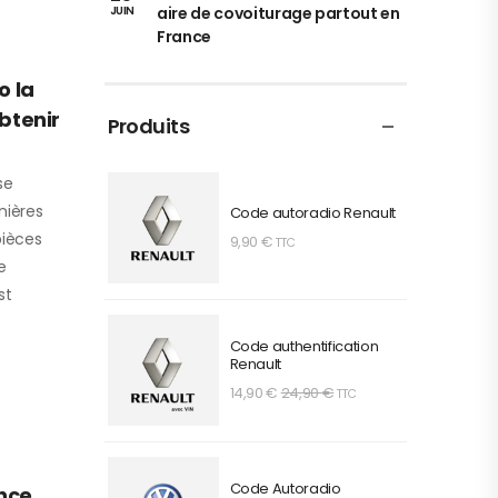
aire de covoiturage partout en
JUIN
France
o la
btenir
Produits
se
nières
Code autoradio Renault
pièces
9,90
€
TTC
e
st
Code authentification
Renault
14,90
€
24,90
€
TTC
Code Autoradio
ance