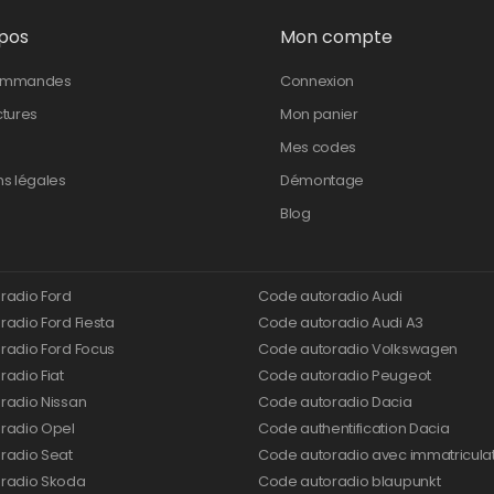
pos
Mon compte
ommandes
Connexion
ctures
Mon panier
Mes codes
ns légales
Démontage
Blog
radio Ford
Code autoradio Audi
adio Ford Fiesta
Code autoradio Audi A3
radio Ford Focus
Code autoradio Volkswagen
adio Fiat
Code autoradio Peugeot
radio Nissan
Code autoradio Dacia
radio Opel
Code authentification Dacia
radio Seat
Code autoradio avec immatricula
radio Skoda
Code autoradio blaupunkt