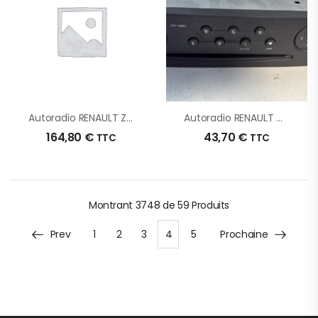
Autoradio RENAULT ZOE 1 D’origine – 2018 – Occasion
Autoradio RENAULT CLIO 2 PHASE 2 D’origine – 2002 – Occasion
164,80
€
43,70
€
TTC
TTC
Montrant
3748 de 59
Produits
Prev
1
2
3
4
5
Prochaine